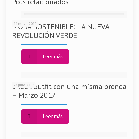
Pots relacionados
14 mayo, 2019
MODA SOSTENIBLE: LA NUEVA
REVOLUCIÓN VERDE
Leer más
3 look outfit con una misma prenda
23 julio, 2017
– Marzo 2017
Leer más