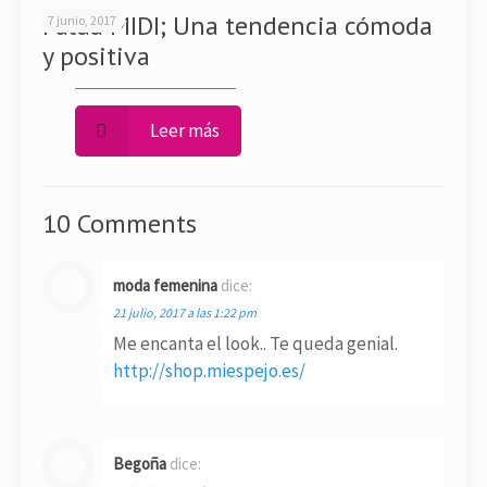
Falda MIDI; Una tendencia cómoda
7 junio, 2017
y positiva
Leer más
10 Comments
moda femenina
dice:
21 julio, 2017 a las 1:22 pm
Me encanta el look.. Te queda genial.
http://shop.miespejo.es/
Begoña
dice: