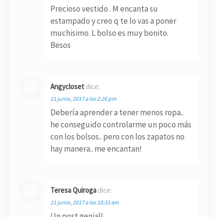
Precioso vestido . M encanta su
estampado y creo q te lo vas a poner
muchisimo. L bolso es muy bonito.
Besos
Angycloset
dice:
21 junio, 2017 a las 2:26 pm
Debería aprender a tener menos ropa..
he conseguido controlarme un poco más
con los bolsos.. pero con los zapatos no
hay manera.. me encantan!
Teresa Quiroga
dice:
21 junio, 2017 a las 10:33 am
Un post genial!