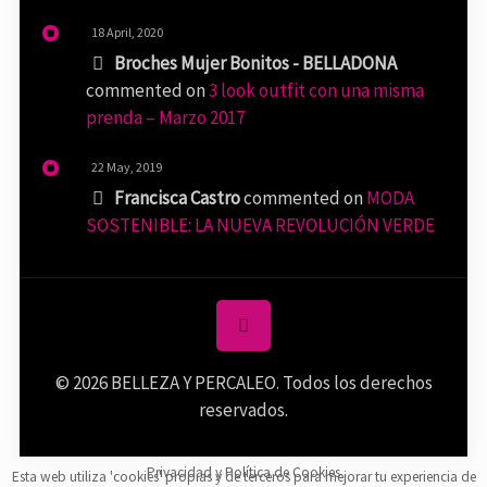
18 April, 2020
Broches Mujer Bonitos - BELLADONA
commented on
3 look outfit con una misma
prenda – Marzo 2017
22 May, 2019
Francisca Castro
commented on
MODA
SOSTENIBLE: LA NUEVA REVOLUCIÓN VERDE
© 2026 BELLEZA Y PERCALEO. Todos los derechos
reservados.
Privacidad y Política de Cookies
Esta web utiliza 'cookies' propias y de terceros para mejorar tu experiencia de