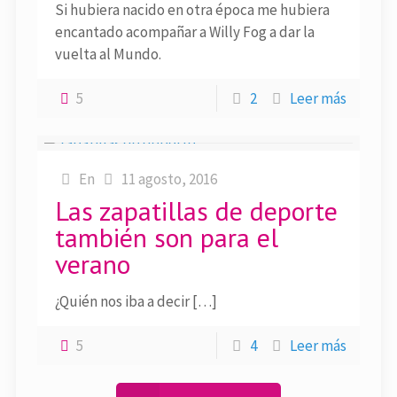
Si hubiera nacido en otra época me hubiera
encantado acompañar a Willy Fog a dar la
vuelta al Mundo.
5
2
Leer más
En
11 agosto, 2016
Las zapatillas de deporte
también son para el
verano
¿Quién nos iba a decir […]
5
4
Leer más