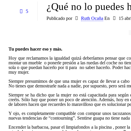
¿Qué no lo puedes 
5
Publicado por
Ruth Ocaña
En
15 abr
Tu puedes hacer eso y más.
Hoy que reclamamos la igualdad quizá deberíamos pensar que colga
montar un mueble
o ponerle presión a las ruedas del coche no ti
sola o que puedan hacerlo por ti para
no saber hacerlo. Poder hace
muy mujer.
Siempre presumimos de que una mujer es capaz de llevar a cabo m
No tienes que demostrarle nada a nadie, por supuesto, pero será muy
Siempre se ha dicho que la mujer no está capacitada para según
creéis. Sólo hay que poner un poco de atención. Además, hoy en
de labores hacen que recuerdes lo maravilloso que es solucionar pe
Y ojo, es completamente compatible con comprar unos tacozanos, l
nuevas tendencias de “contourning”. Sentirse guapa no tiene nada 
Encender la barbacoa, pasar el limpiafondos a la piscina , poner l