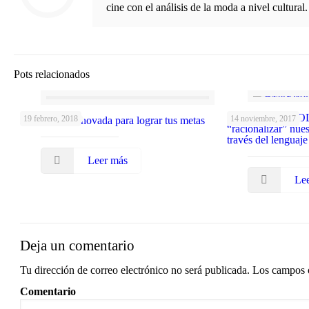
cine con el análisis de la moda a nivel cultural.
Pots relacionados
AUTOCONTROL
19 febrero, 2018
14 noviembre, 2017
Autoestima renovada para lograr tus metas
“racionalizar” nue
través del lenguaje
Leer más
Le
Deja un comentario
Tu dirección de correo electrónico no será publicada.
Los campos o
Comentario