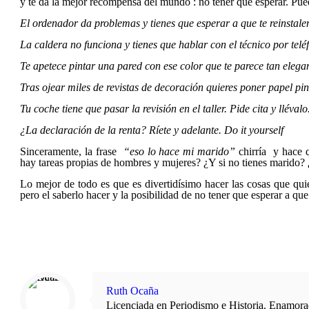
y te da la mejor recompensa del mundo : no tener que esperar. Pu
El ordenador da problemas y tienes que esperar a que te reinstale
La caldera no funciona y tienes que hablar con el técnico por teléf
Te apetece pintar una pared con ese color que te parece tan elegan
Tras ojear miles de revistas de decoración quieres poner papel pin
Tu coche tiene que pasar la revisión en el taller. Pide cita y llévalo
¿La declaración de la renta? Ríete y adelante. Do it yourself
Sinceramente, la frase
“eso lo hace mi marido”
chirría
y hace 
hay tareas propias de hombres y mujeres? ¿Y si no tienes marido?
Lo mejor de todo es que es divertidísimo hacer las cosas que quier
pero el saberlo hacer y la posibilidad de no tener que esperar a qu
Ruth Ocaña
Licenciada en Periodismo e Historia. Enamorada